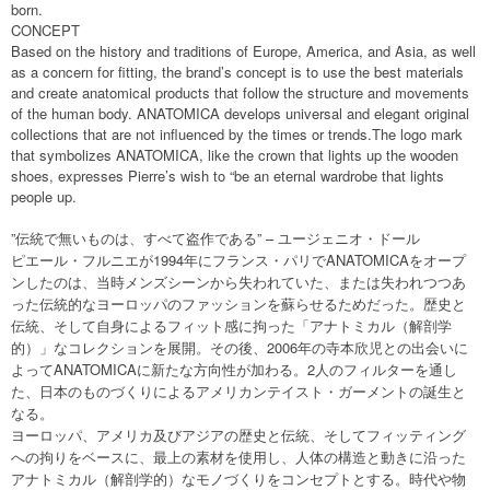
born.
CONCEPT
Based on the history and traditions of Europe, America, and Asia, as well
as a concern for fitting, the brand’s concept is to use the best materials
and create anatomical products that follow the structure and movements
of the human body. ANATOMICA develops universal and elegant original
collections that are not influenced by the times or trends.The logo mark
that symbolizes ANATOMICA, like the crown that lights up the wooden
shoes, expresses Pierre’s wish to “be an eternal wardrobe that lights
people up.
”伝統で無いものは、すべて盗作である” – ユージェニオ・ドール
ピエール・フルニエが1994年にフランス・パリでANATOMICAをオープ
ンしたのは、当時メンズシーンから失われていた、または失われつつあ
った伝統的なヨーロッパのファッションを蘇らせるためだった。歴史と
伝統、そして自身によるフィット感に拘った「アナトミカル（解剖学
的）」なコレクションを展開。その後、2006年の寺本欣児との出会いに
よってANATOMICAに新たな方向性が加わる。2人のフィルターを通し
た、日本のものづくりによるアメリカンテイスト・ガーメントの誕生と
なる。
ヨーロッパ、アメリカ及びアジアの歴史と伝統、そしてフィッティング
への拘りをベースに、最上の素材を使用し、人体の構造と動きに沿った
アナトミカル（解剖学的）なモノづくりをコンセプトとする。時代や物