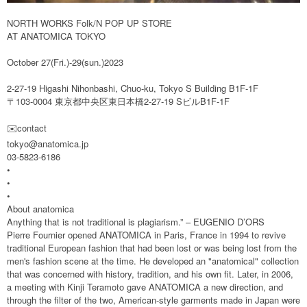
NORTH WORKS Folk/N POP UP STORE
AT ANATOMICA TOKYO
October 27(Fri.)-29(sun.)2023
2-27-19 Higashi Nihonbashi, Chuo-ku, Tokyo S Building B1F-1F
〒103-0004 東京都中央区東日本橋2-27-19 SビルB1F-1F
✉️contact
tokyo@anatomica.jp
03-5823-6186
•
•
•
About anatomica
Anything that is not traditional is plagiarism.” – EUGENIO D’ORS
Pierre Fournier opened ANATOMICA in Paris, France in 1994 to revive
traditional European fashion that had been lost or was being lost from the
men's fashion scene at the time. He developed an "anatomical" collection
that was concerned with history, tradition, and his own fit. Later, in 2006,
a meeting with Kinji Teramoto gave ANATOMICA a new direction, and
through the filter of the two, American-style garments made in Japan were