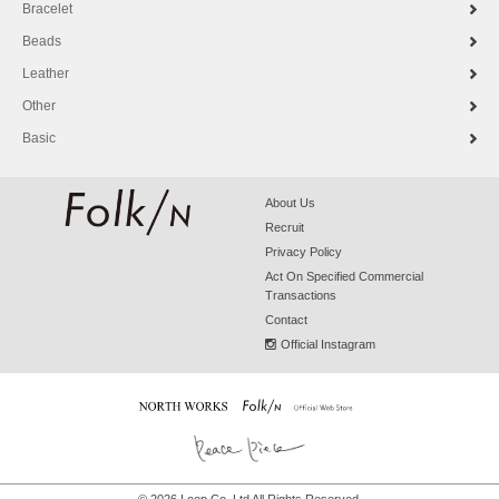
Bracelet
Beads
Leather
Other
Basic
About Us
Recruit
Privacy Policy
Act On Specified Commercial
Transactions
Contact
Official Instagram